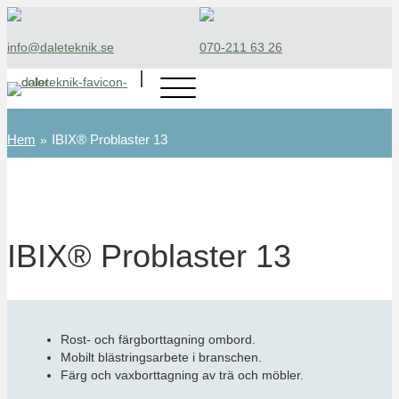
info@daleteknik.se
070-211 63 26‬
Hem
IBIX® Problaster 13
»
IBIX®
Problaster 13
Rost- och färgborttagning ombord.
Mobilt blästringsarbete i branschen.
Färg och vaxborttagning av trä och möbler.