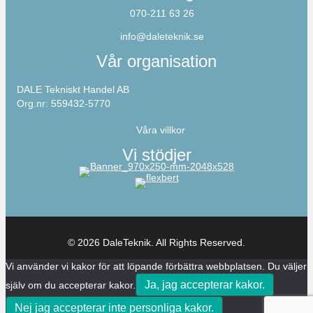
070-211 63 26
info@daleteknik.se
Vår organisation
DALE Tekniskt Handel AB
Org.nr: 559432-5770
Våra villkor
Vi stödjer
© 2026 DaleTeknik. All Rights Reserved.
Vi använder vi kakor för att löpande förbättra webbplatsen. Du väljer
Ja, jag accepterar kakor.
själv om du accepterar kakor.
Nej jag accepterar inte personliga kakor.