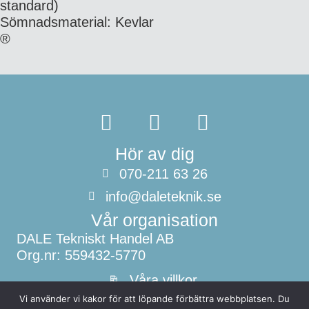
standard)
Sömnadsmaterial: Kevlar
®
Hör av dig
070-211 63 26
info@daleteknik.se
Vår organisation
DALE Tekniskt Handel AB
Org.nr: 559432-5770
Våra villkor
Vi använder vi kakor för att löpande förbättra webbplatsen. Du
Vi stödjer