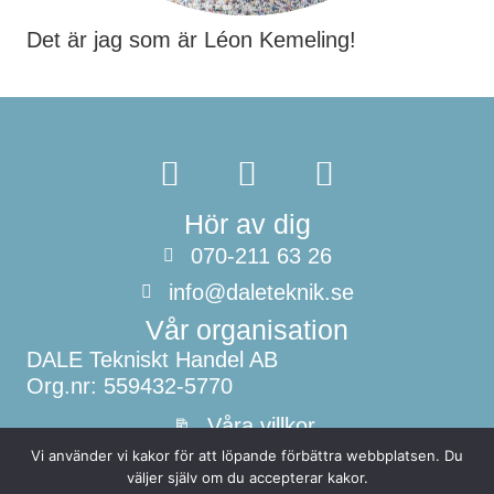
Det är jag som är Léon Kemeling!
Hör av dig
070-211 63 26
info@daleteknik.se
Vår organisation
DALE Tekniskt Handel AB
Org.nr: 559432-5770
Våra villkor
Vi använder vi kakor för att löpande förbättra webbplatsen. Du
Vi stödjer
väljer själv om du accepterar kakor.