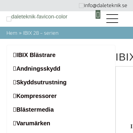
info@daleteknik.se
Hem
»
IBIX 28 - serien
IBI
IBIX Blästrare
Andnings­skydd
Skydds­utrustning
Kompres­sorer
Bläster­media
Varumärken