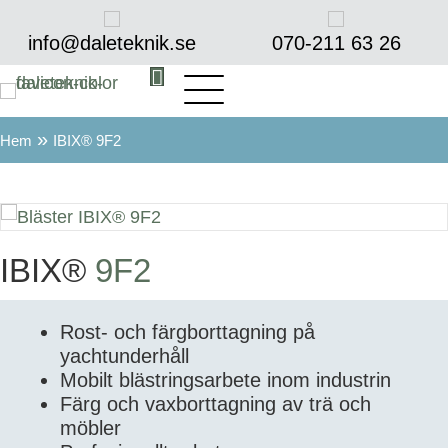
info@daleteknik.se
070-211 63 26‬
»
Hem
IBIX® 9F2
IBIX®
9F2
Rost- och färgborttagning på
yachtunderhåll
Mobilt blästringsarbete inom industrin
Färg och vaxborttagning av trä och
möbler