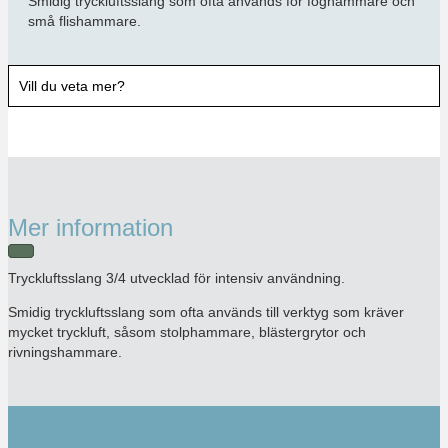
Smidig tryckluftsslang som ofta används för foghammare och
små flishammare.
Vill du veta mer?
Mer information
Tryckluftsslang 3/4 utvecklad för intensiv användning.
Smidig tryckluftsslang som ofta används till verktyg som kräver
mycket tryckluft, såsom stolphammare, blästergrytor och
rivningshammare.