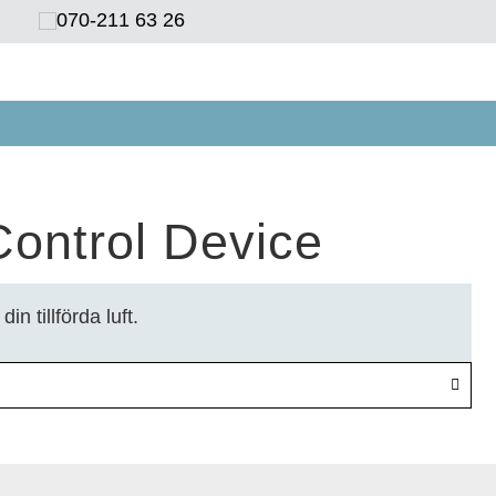
070-211 63 26‬
ontrol Device
n tillförda luft.