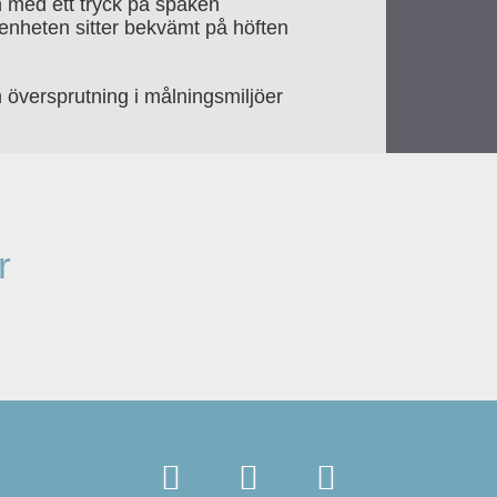
 med ett tryck på spaken
t enheten sitter bekvämt på höften
n översprutning i målningsmiljöer
r