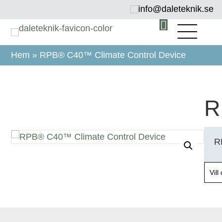
info@daleteknik.se
Hem
»
RPB® C40™ Climate Control Device
R
RP
Vil