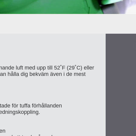
nde luft med upp till 52˚F (29˚C) eller
 kan hålla dig bekväm även i de mest
ade för tuffa förhållanden
ledningskoppling.
ten