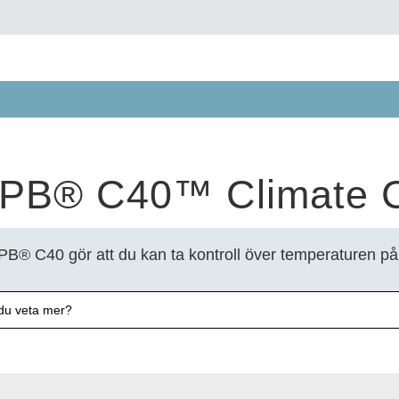
PB® C40™ Climate C
B® C40 gör att du kan ta kontroll över temperaturen på di
l du veta mer?