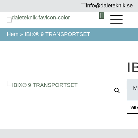
info@daleteknik.se
Hem
»
IBIX® 9 TRANSPORTSET
I
M
Vil