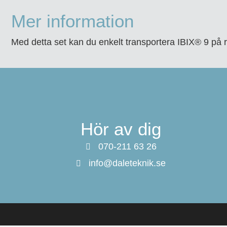
Mer information
Med detta set kan du enkelt transportera IBIX® 9 på
Hör av dig
070-211 63 26
info@daleteknik.se