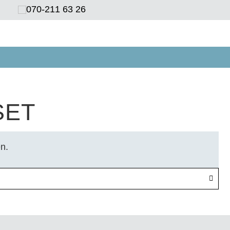
070-211 63 26‬
SET
n.