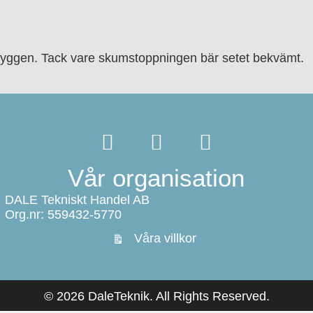
 ryggen. Tack vare skumstoppningen bär setet bekvämt.
Vår organisation
DALE Tekniskt Handel AB
Org.nr: 559432-5770
Våra villkor
© 2026 DaleTeknik. All Rights Reserved.